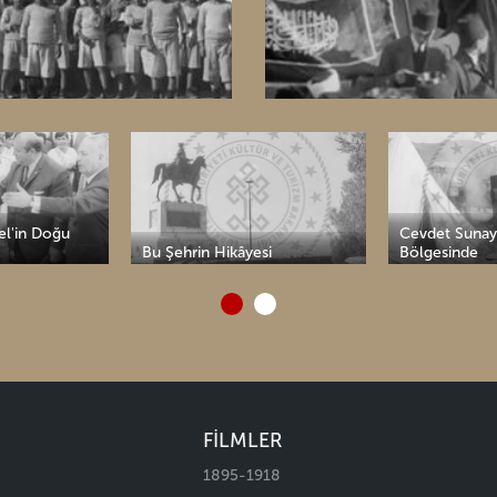
Cevdet Sunay Deprem
Çaycuma'da Ka
si
Bölgesinde
Temel Atma T
FİLMLER
1895-1918