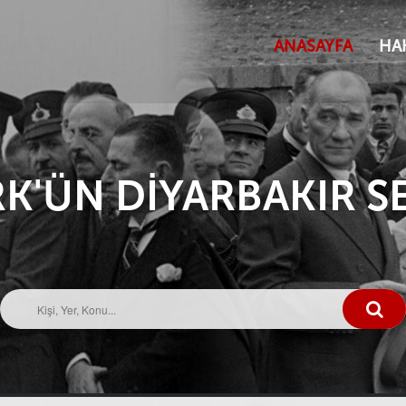
ANASAYFA
HA
U II. WİLHELM'İN İ