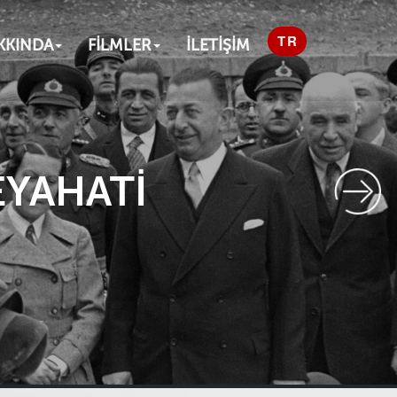
KKINDA
FİLMLER
İLETİŞİM
STANBUL ZİYARETİ