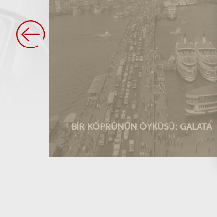
RİS'TE TÜRK
BİR KÖPRÜNÜN ÖYKÜSÜ: GALATA