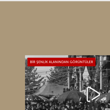
BİR ŞENLİK ALANINDAN GÖRÜNTÜLER