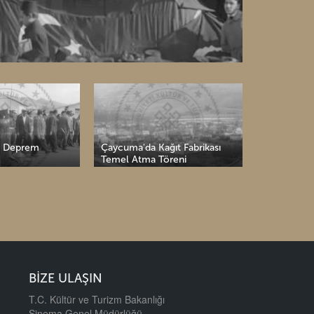
ğıt Fabrikası
Bir Resmi Ziyaret: Türkiye
Keban Bara
öreni
Reisicumhuru Batı Almanya'da
Töreni
BİZE ULAŞIN
T.C. Kültür ve Turizm Bakanlığı
Sinema Genel Müdürlüğü