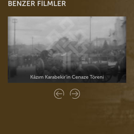
BENZER FİLMLER
n Cenaze Töreni
Çeşitli Olaylar (1