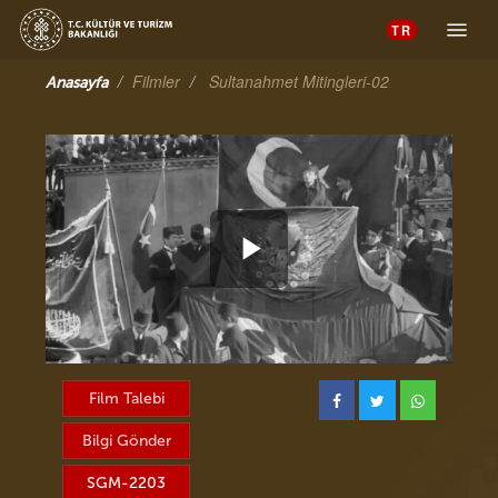
Toggle 
Filmler
Sultanahmet Mitingleri-02
Anasayfa
Videoyu
Oynat
Film Talebi
Bilgi Gönder
SGM-2203