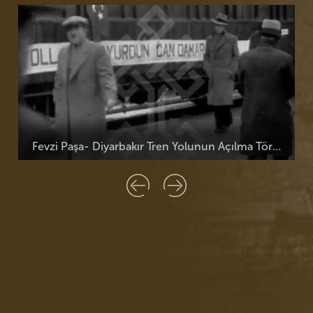
Fevzi Paşa- Diyarbakır Tren Yolunun Açılma Töreni 22-11-935 -02
Be