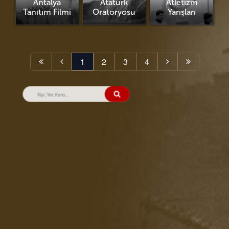
Antalya
Atatürk
Atletizm
Tanıtım Filmi
Oratoryosu
Yarışları
1
2
3
4