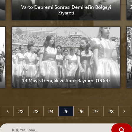
Varto Depremi Sonrası Demirel'in Bölgeyi
Ziyareti
19 Mayıs Gençlik ve Spor Bayramı (1969)
22
23
24
25
26
27
28