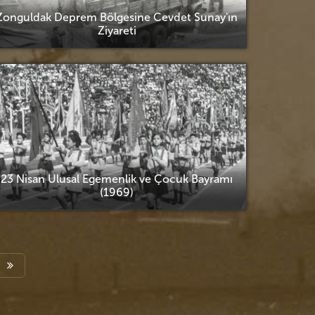
Zonguldak Deprem Bölgesine Cevdet Sunay'ın
Ziyareti
23 Nisan Ulusal Egemenlik ve Çocuk Bayramı
(1969)