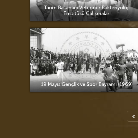
Tarım Bakanlığı Veteriner Bakteriyoloji
Enstitüsü Çalışmaları
19 Mayıs Gençlik ve Spor Bayramı (1969)