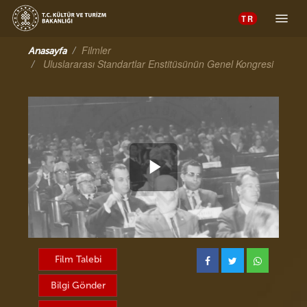
Toggle 
Filmler
Anasayfa
Uluslararası Standartlar Enstitüsünün Genel Kongresi
Videoyu
Oynat
Film Talebi
Bilgi Gönder