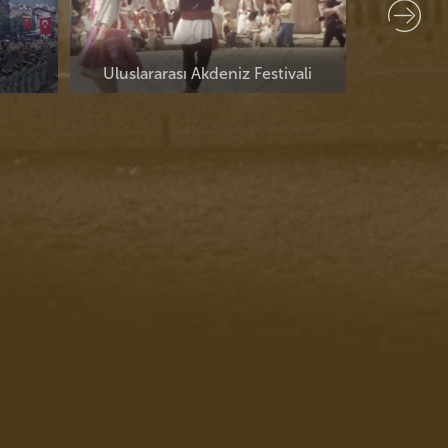
vali
Atatürk Bayrak Koşusu (Atatürk'ten İnönü'ye)-02