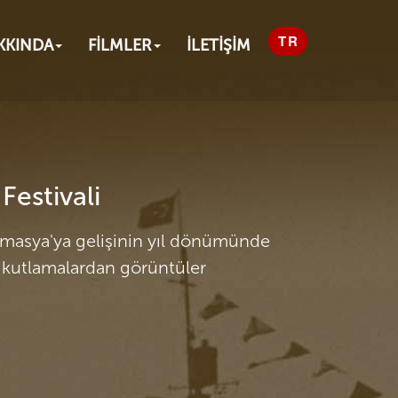
KKINDA
FİLMLER
İLETİŞİM
Festivali
Amasya'ya gelişinin yıl dönümünde
kutlamalardan görüntüler