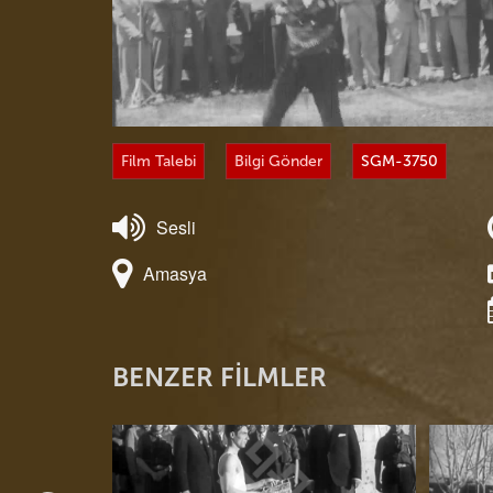
O
Film Talebi
Bilgi Gönder
SGM-3750
Sesli
Amasya
BENZER FİLMLER