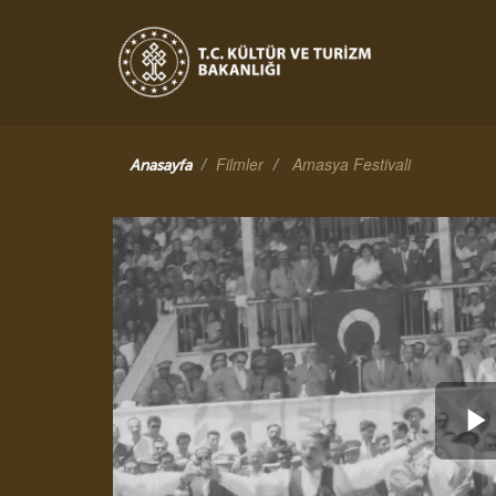
Filmler
Amasya Festivali
Anasayfa
V