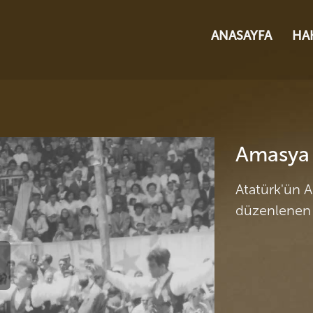
ANASAYFA
HA
Amasya 
Atatürk'ün 
düzenlenen 
ideoyu