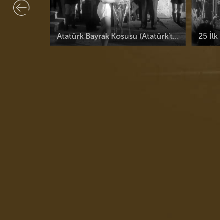
Atatürk Bayrak Koşusu (Atatürk'ten İnönü'ye)-02
25 İlk Kânun 1939'da Türkiye'deki Büyük Yer Sarsıntısı