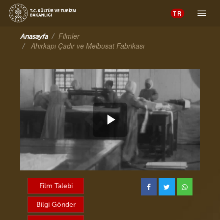
Toggle 
Filmler
Anasayfa
Ahırkapı Çadır ve Melbusat Fabrikası
Videoyu
Oynat
Film Talebi
Bilgi Gönder